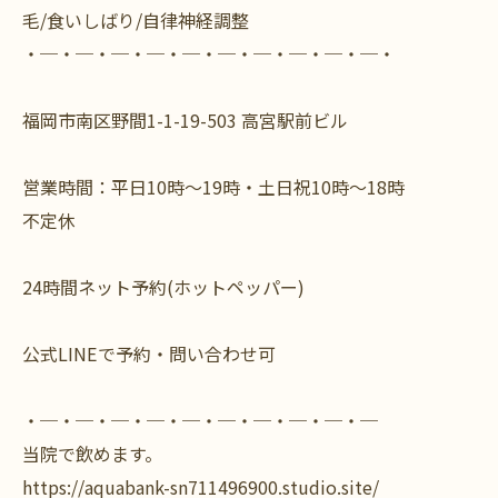
毛/食いしばり/自律神経調整
・─・─・─・─・─・─・─・─・─・─・
福岡市南区野間1-1-19-503 高宮駅前ビル
営業時間：平日10時～19時・土日祝10時～18時
不定休
24時間ネット予約(ホットペッパー)
公式LINEで予約・問い合わせ可
・─・─・─・─・─・─・─・─・─・─
当院で飲めます。
https://aquabank-sn711496900.studio.site/