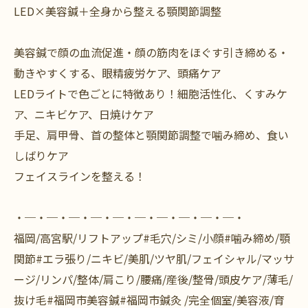
LED×美容鍼＋全身から整える顎関節調整
美容鍼で顔の血流促進・顔の筋肉をほぐす引き締める・
動きやすくする、眼精疲労ケア、頭痛ケア
LEDライトで色ごとに特徴あり！細胞活性化、くすみケ
ア、ニキビケア、日焼けケア
手足、肩甲骨、首の整体と顎関節調整で噛み締め、食い
しばりケア
フェイスラインを整える！
・─・─・─・─・─・─・─・─・─・─・
福岡/高宮駅/リフトアップ#毛穴/シミ/小顔#噛み締め/顎
関節#エラ張り/ニキビ/美肌/ツヤ肌/フェイシャル/マッサ
ージ/リンパ/整体/肩こり/腰痛/産後/整骨/頭皮ケア/薄毛/
抜け毛#福岡市美容鍼#福岡市鍼灸 /完全個室/美容液/育