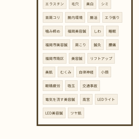
エラスチン
毛穴
美白
シミ
首肩コリ
腸内環境
腸活
エラ張り
噛み締め
福岡美容鍼
しわ
睡眠
福岡市美容鍼
肩こり
鍼灸
腰痛
福岡市南区
美容鍼
リフトアップ
美肌
むくみ
自律神経
小顔
眼精疲労
吸玉
交通事故
電気を流す美容鍼
高宮
LEDライト
LED美容鍼
ツヤ肌